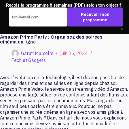
Passer
Recois le programme 8 semaines (PDF) selon ton objectif
au
Pub Ouest
contenu
Recevoir mon
programme
×
Amazon Prime Party : Organisez des soirées
cinéma en ligne
Garuti Malcolm
juin 26, 2024
Tech et Gadgets
Avec l’évolution de la technologie, il est devenu possible de
regarder des films et des séries en ligne depuis chez soi.
Amazon Prime Video, le service de streaming vidéo d’Amazon,
propose une large sélection de contenus allant des films aux
séries en passant par les documentaires. Mais regarder un
film seul peut parfois être ennuyeux. Pourquoi ne pas
organiser une soirée cinéma en ligne avec vos amis grâce à
Amazon Prime Party ? Dans cet article, nous vous expliquons
tout ce que vous devez savoir sur cette fonctionnalité et